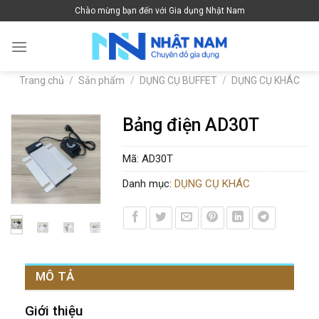
Skip
Chào mừng bạn đến với Gia dụng Nhật Nam
to
content
Trang chủ
/
Sản phẩm
/
DỤNG CỤ BUFFET
/
DỤNG CỤ KHÁC
Bảng điện AD30T
Mã:
AD30T
Danh mục:
DỤNG CỤ KHÁC
MÔ TẢ
Giới thiệu