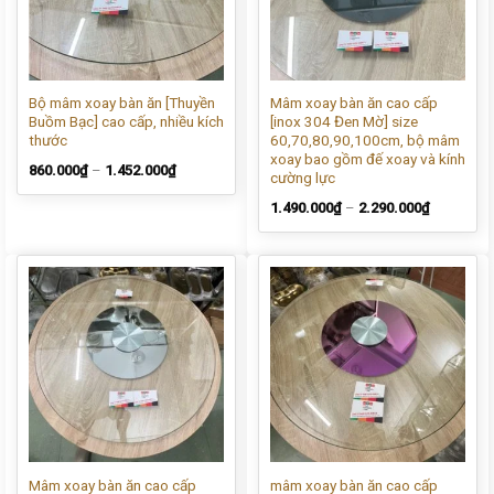
Bộ mâm xoay bàn ăn [Thuyền
Mâm xoay bàn ăn cao cấp
Buồm Bạc] cao cấp, nhiều kích
[inox 304 Đen Mờ] size
thước
60,70,80,90,100cm, bộ mâm
xoay bao gồm đế xoay và kính
860.000
₫
–
1.452.000
₫
cường lực
1.490.000
₫
–
2.290.000
₫
Mâm xoay bàn ăn cao cấp
mâm xoay bàn ăn cao cấp