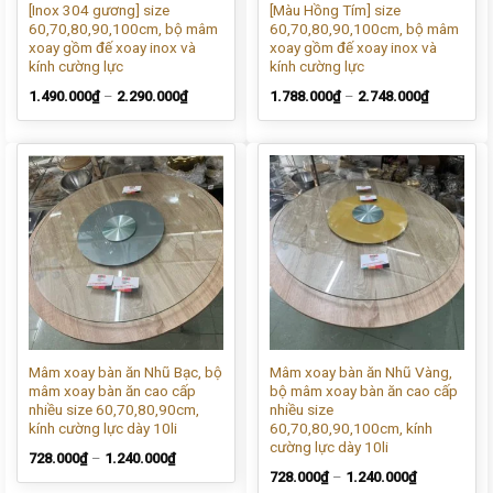
[Inox 304 gương] size
[Màu Hồng Tím] size
60,70,80,90,100cm, bộ mâm
60,70,80,90,100cm, bộ mâm
xoay gồm đế xoay inox và
xoay gồm đế xoay inox và
kính cường lực
kính cường lực
1.490.000
₫
–
2.290.000
₫
1.788.000
₫
–
2.748.000
₫
Mâm xoay bàn ăn Nhũ Bạc, bộ
Mâm xoay bàn ăn Nhũ Vàng,
mâm xoay bàn ăn cao cấp
bộ mâm xoay bàn ăn cao cấp
nhiều size 60,70,80,90cm,
nhiều size
kính cường lực dày 10li
60,70,80,90,100cm, kính
cường lực dày 10li
728.000
₫
–
1.240.000
₫
728.000
₫
–
1.240.000
₫