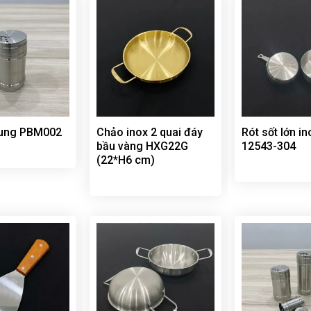
trung PBM002
Chảo inox 2 quai đáy
Rót sốt lớn i
bầu vàng HXG22G
12543-304
(22*H6 cm)