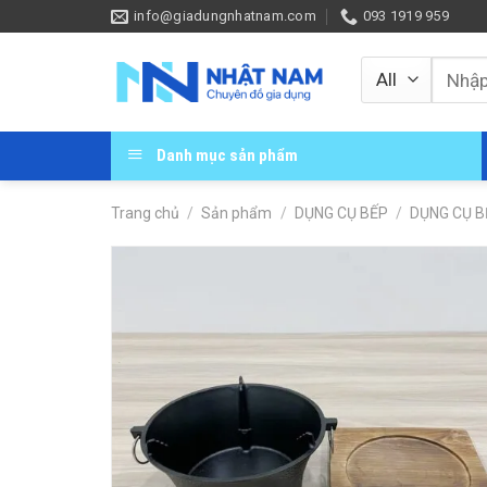
Skip
info@giadungnhatnam.com
093 1919 959
to
content
Tìm
kiếm:
Danh mục sản phẩm
Trang chủ
/
Sản phẩm
/
DỤNG CỤ BẾP
/
DỤNG CỤ B