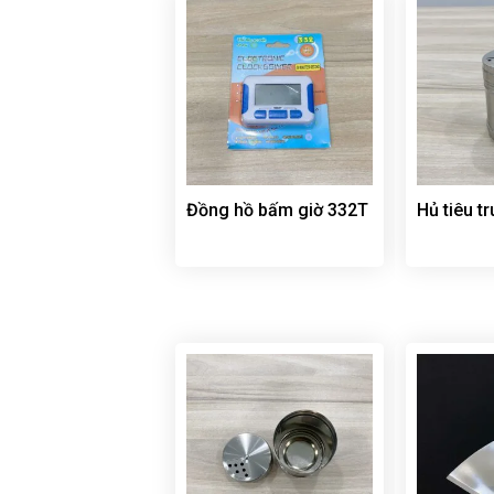
Đồng hồ bấm giờ 332T
Hủ tiêu 