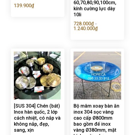
60,70,80,90,100cm,
139.900
₫
kính cường lực dày
10li
728.000
₫
–
1.240.000
₫
[SUS 304] Chén (bát)
Bộ mâm xoay bàn ăn
Inox hàn quốc, 2 lớp
inox 304 sọc vàng
cách nhiệt, có nắp và
cao cấp Ø800mm
không nắp, đẹp,
bao gồm đế inox
sang, xịn
vàng Ø380mm, mặt