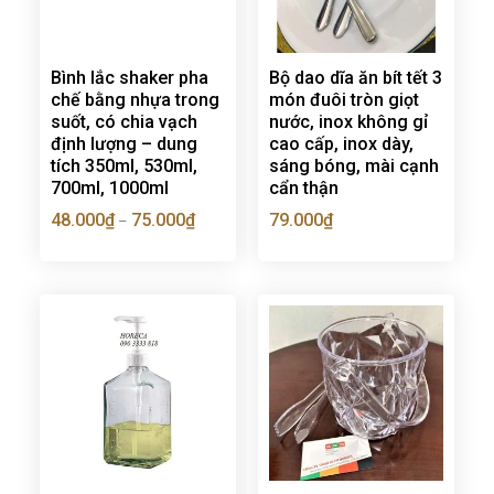
Bình lắc shaker pha
Bộ dao dĩa ăn bít tết 3
chế bằng nhựa trong
món đuôi tròn giọt
suốt, có chia vạch
nước, inox không gỉ
định lượng – dung
cao cấp, inox dày,
tích 350ml, 530ml,
sáng bóng, mài cạnh
700ml, 1000ml
cẩn thận
48.000
₫
75.000
₫
79.000
₫
–