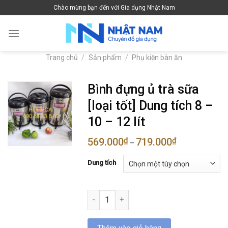
Skip
Chào mừng bạn đến với Gia dụng Nhật Nam
to
content
Trang chủ
/
Sản phẩm
/
Phụ kiện bàn ăn
Bình đựng ủ trà sữa
[loại tốt] Dung tích 8 –
10 – 12 lít
569.000
₫
719.000
₫
–
Dung tích
Bình đựng ủ trà sữa [loại tốt] Dung tích 8 -
Thêm vào giỏ hàng