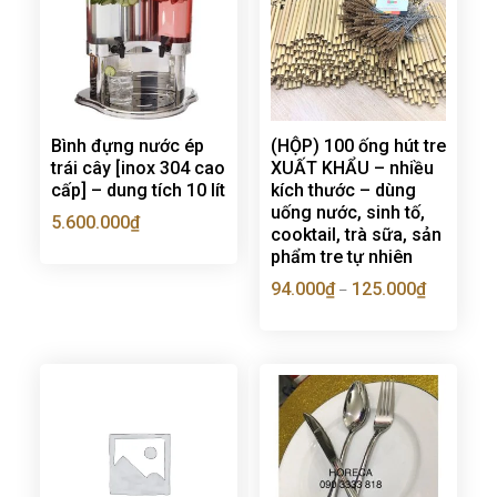
Bình đựng nước ép
(HỘP) 100 ống hút tre
trái cây [inox 304 cao
XUẤT KHẨU – nhiều
cấp] – dung tích 10 lít
kích thước – dùng
uống nước, sinh tố,
5.600.000
₫
cooktail, trà sữa, sản
phẩm tre tự nhiên
94.000
₫
125.000
₫
–