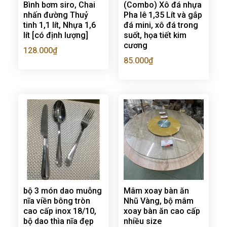
Bình bơm siro, Chai
(Combo) Xô đá nhựa
nhấn đường Thuỷ
Pha lê 1,35 Lít và gắp
tinh 1,1 lít, Nhựa 1,6
đá mini, xô đá trong
lít [có định lượng]
suốt, họa tiết kim
cương
128.000
₫
85.000
₫
bộ 3 món dao muỗng
Mâm xoay bàn ăn
nĩa viền bông tròn
Nhũ Vàng, bộ mâm
cao cấp inox 18/10,
xoay bàn ăn cao cấp
bộ dao thìa nĩa đẹp
nhiều size