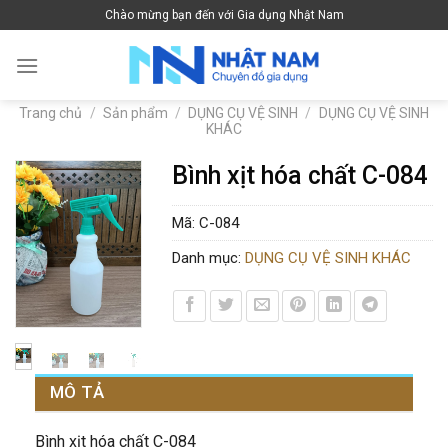
Skip
Chào mừng bạn đến với Gia dụng Nhật Nam
to
content
Trang chủ
/
Sản phẩm
/
DỤNG CỤ VỆ SINH
/
DỤNG CỤ VỆ SINH
KHÁC
Bình xịt hóa chất C-084
Mã:
C-084
Danh mục:
DỤNG CỤ VỆ SINH KHÁC
MÔ TẢ
Bình xịt hóa chất C-084