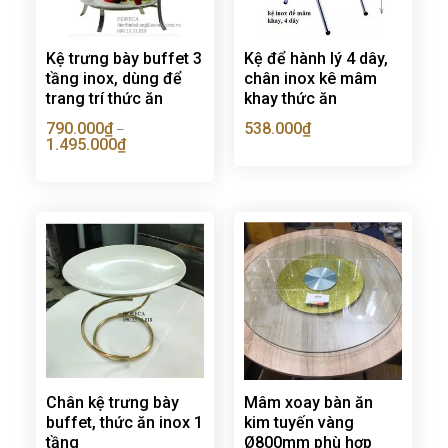
Kệ trưng bày buffet 3
Kệ để hành lý 4 dây,
tầng inox, dùng để
chân inox kê mâm
trang trí thức ăn
khay thức ăn
790.000
₫
538.000
₫
–
1.495.000
₫
Chân kệ trưng bày
Mâm xoay bàn ăn
buffet, thức ăn inox 1
kim tuyến vàng
tầng
Ø800mm phù hợp