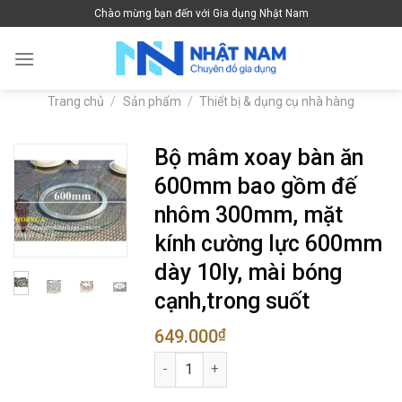
Skip
Chào mừng bạn đến với Gia dụng Nhật Nam
to
content
Trang chủ
/
Sản phẩm
/
Thiết bị & dụng cụ nhà hàng
Bộ mâm xoay bàn ăn
600mm bao gồm đế
nhôm 300mm, mặt
kính cường lực 600mm
dày 10ly, mài bóng
cạnh,trong suốt
649.000
₫
Bộ mâm xoay bàn ăn 600mm bao gồm đế n