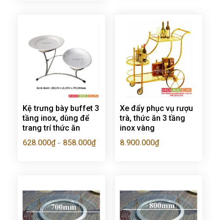
Kệ trưng bày buffet 3
Xe đẩy phục vụ rượu
tầng inox, dùng để
trà, thức ăn 3 tầng
trang trí thức ăn
inox vàng
628.000
₫
858.000
₫
8.900.000
₫
–