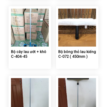
Bộ cây lau ướt + khô
Bộ bông thỏ lau kiếng
C-404-45
C-072 ( 450mm )