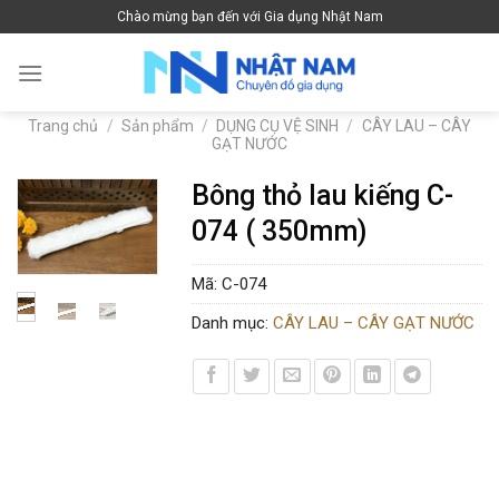
Skip
Chào mừng bạn đến với Gia dụng Nhật Nam
to
content
Trang chủ
/
Sản phẩm
/
DỤNG CỤ VỆ SINH
/
CÂY LAU – CÂY
GẠT NƯỚC
Bông thỏ lau kiếng C-
074 ( 350mm)
Mã:
C-074
Danh mục:
CÂY LAU – CÂY GẠT NƯỚC