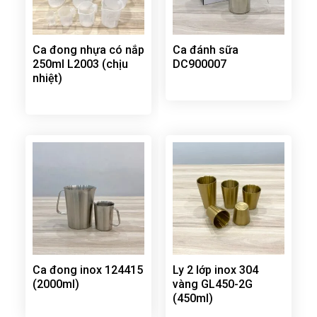
Ca đong nhựa có nắp
Ca đánh sữa
250ml L2003 (chịu
DC900007
nhiệt)
Ca đong inox 124415
Ly 2 lớp inox 304
(2000ml)
vàng GL450-2G
(450ml)