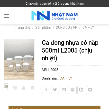
Skip
Chào mừng bạn đến với Gia dụng Nhật Nam
to
content
Trang chủ
/
Sản phẩm
/
DỤNG CỤ BAR
/
CA – LY
Ca đong nhựa có nắp
500ml L2005 (chịu
nhiệt)
Mã:
L2005
Danh mục:
CA – LY