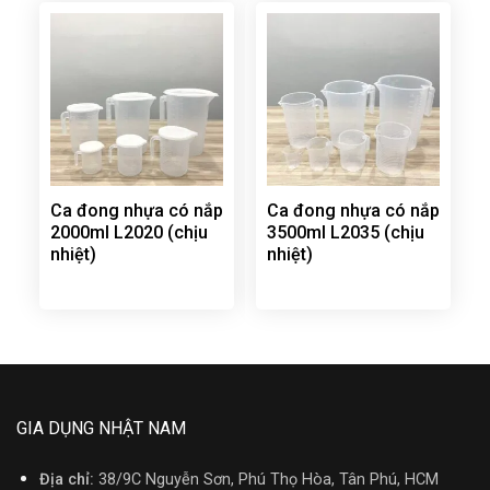
Ca đong nhựa có nắp
Ca đong nhựa có nắp
2000ml L2020 (chịu
3500ml L2035 (chịu
nhiệt)
nhiệt)
GIA DỤNG NHẬT NAM
Địa chỉ:
38/9C Nguyễn Sơn, Phú Thọ Hòa, Tân Phú, HCM