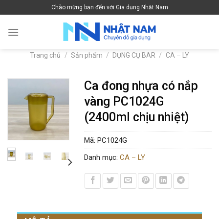
Skip
Chào mừng bạn đến với Gia dụng Nhật Nam
to
content
Trang chủ
/
Sản phẩm
/
DỤNG CỤ BAR
/
CA – LY
Ca đong nhựa có nắp
vàng PC1024G
(2400ml chịu nhiệt)
Mã:
PC1024G
Danh mục:
CA – LY