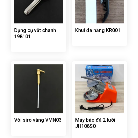
Dụng cụ vắt chanh
Khui đa năng KR001
198101
Vòi siro vàng VMN03
Máy bào đá 2 lưỡi
JH108SO