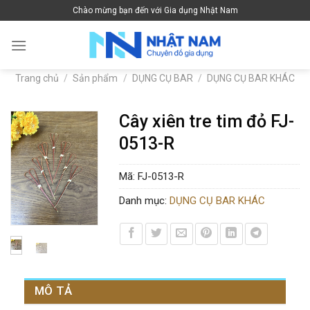
Skip
Chào mừng bạn đến với Gia dụng Nhật Nam
to
content
Trang chủ
/
Sản phẩm
/
DỤNG CỤ BAR
/
DỤNG CỤ BAR KHÁC
Cây xiên tre tim đỏ FJ-
0513-R
Mã:
FJ-0513-R
Danh mục:
DỤNG CỤ BAR KHÁC
MÔ TẢ