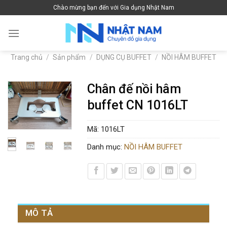
Skip
Chào mừng bạn đến với Gia dụng Nhật Nam
to
content
Trang chủ
/
Sản phẩm
/
DỤNG CỤ BUFFET
/
NỒI HÂM BUFFET
Chân đế nồi hâm
buffet CN 1016LT
Mã:
1016LT
Danh mục:
NỒI HÂM BUFFET
MÔ TẢ