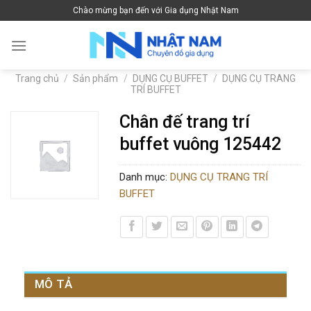
Skip
Chào mừng bạn đến với Gia dụng Nhật Nam
to
content
Trang chủ
/
Sản phẩm
/
DỤNG CỤ BUFFET
/
DỤNG CỤ TRANG
TRÍ BUFFET
Chân đế trang trí
buffet vuông 125442
Danh mục:
DỤNG CỤ TRANG TRÍ
BUFFET
MÔ TẢ