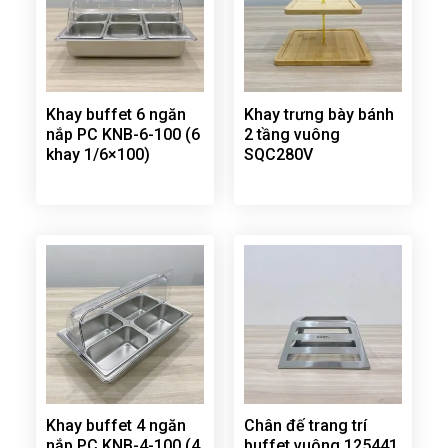
Khay buffet 6 ngăn
Khay trưng bày bánh
nắp PC KNB-6-100 (6
2 tầng vuông
khay 1/6×100)
SQC280V
Khay buffet 4 ngăn
Chân đế trang trí
nắp PC KNB-4-100 (4
buffet vuông 125441