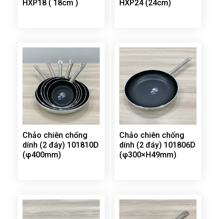
HXP18 ( 18cm )
HXP24 (24cm)
Chảo chiên chống
Chảo chiên chống
dính (2 đáy) 101810D
dính (2 đáy) 101806D
(φ400mm)
(φ300×H49mm)