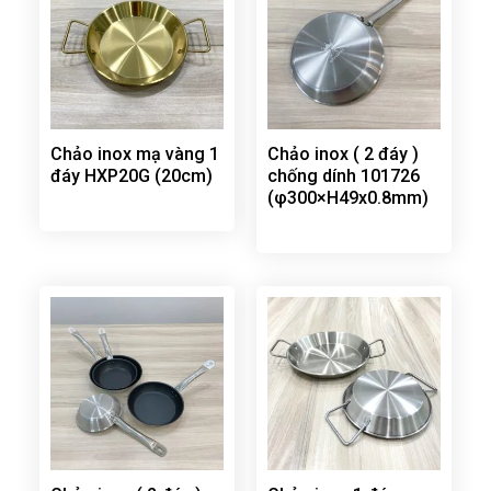
Chảo inox mạ vàng 1
Chảo inox ( 2 đáy )
đáy HXP20G (20cm)
chống dính 101726
(φ300×H49x0.8mm)