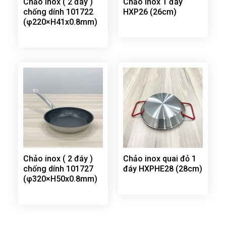
Chảo inox ( 2 đáy )
Chảo inox 1 đáy
chống dính 101722
HXP26 (26cm)
(φ220×H41x0.8mm)
Chảo inox ( 2 đáy )
Chảo inox quai đỏ 1
chống dính 101727
đáy HXPHE28 (28cm)
(φ320×H50x0.8mm)