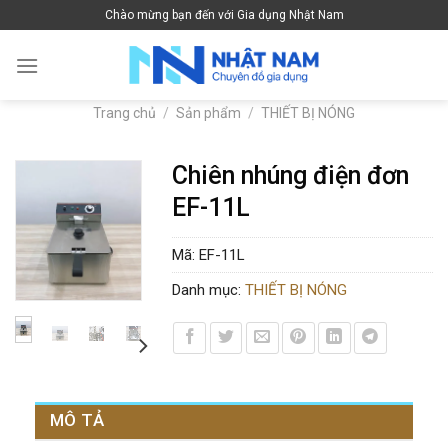
Skip
Chào mừng bạn đến với Gia dụng Nhật Nam
to
content
Trang chủ
/
Sản phẩm
/
THIẾT BỊ NÓNG
Chiên nhúng điện đơn
EF-11L
Mã:
EF-11L
Danh mục:
THIẾT BỊ NÓNG
MÔ TẢ