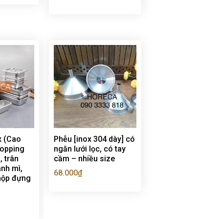
x (Cao
Phễu [inox 304 dày] có
topping
ngăn lưới lọc, có tay
, trân
cầm – nhiều size
ánh mì,
68.000
₫
 hộp đựng