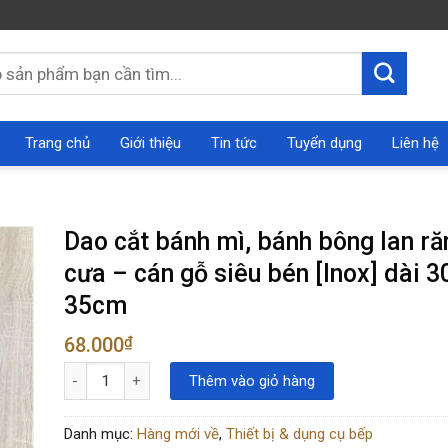
Trang chủ
Giới thiệu
Tin tức
Tuyển dụng
Liên hệ
Dao cắt bánh mì, bánh bông lan ră
cưa – cán gỗ siêu bén [Inox] dài 
35cm
68.000
₫
Dao cắt bánh mì, bánh bông lan răng cưa - cán gỗ siêu bén 
Thêm vào giỏ hàng
Danh mục:
Hàng mới về
,
Thiết bị & dụng cụ bếp