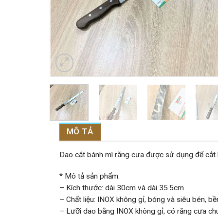
MÔ TẢ
Dao cắt bánh mì răng cưa được sử dụng để cắt b
* Mô tả sản phẩm:
– Kích thước: dài 30cm và dài 35.5cm
– Chất liệu: INOX không gỉ, bóng và siêu bén, bề
– Lưỡi dao bằng INOX không gỉ, có răng cưa chu