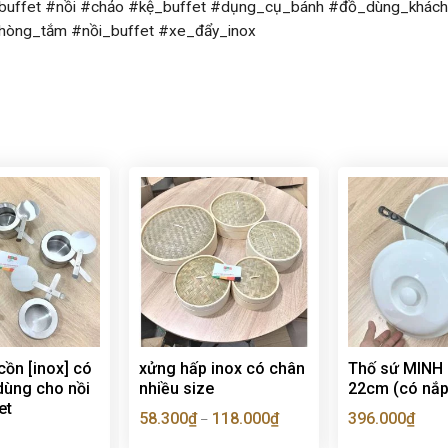
uffet #nồi #chảo #kệ_buffet #dụng_cụ_bánh #đồ_dùng_khách
hòng_tắm #nồi_buffet #xe_đẩy_inox
ồn [inox] có
xửng hấp inox có chân
Thố sứ MINH
dùng cho nồi
nhiều size
22cm (có nắp
et
58.300
₫
118.000
₫
396.000
₫
–