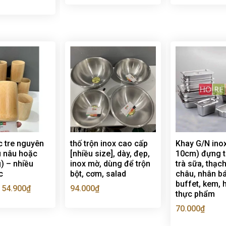
ốc tre nguyên
thố trộn inox cao cấp
Khay G/N ino
u nâu hoặc
[nhiều size], dày, đẹp,
10cm) đựng 
) – nhiều
inox mờ, dùng để trộn
trà sữa, thạch
c
bột, cơm, salad
châu, nhân b
buffet, kem,
54.900
₫
94.000
₫
–
thực phẩm
70.000
₫