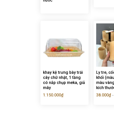
nước
khay kệ trưng bày trái
Ly tre, c
cây chữ nhật, 1 tầng
khối (mà
có nắp chụp meka, giả
màu vàng
mây
kích thướ
1.150.000
₫
38.000
₫