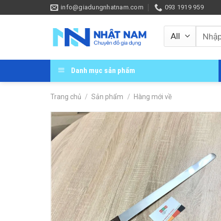
Skip
info@giadungnhatnam.com
093 1919 959
to
content
Tìm
kiếm:
Danh mục sản phẩm
Trang chủ
/
Sản phẩm
/
Hàng mới về