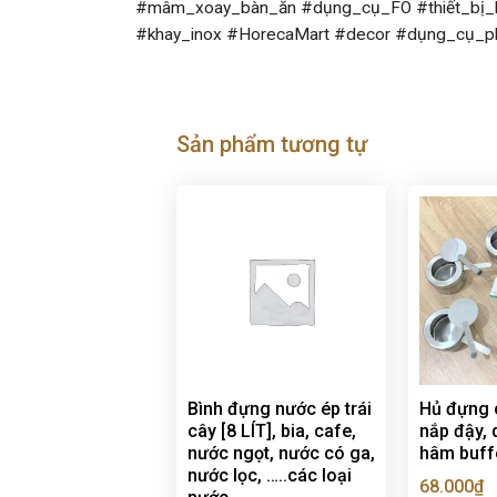
#mâm_xoay_bàn_ăn #dụng_cụ_FO #thiết_bị_b
#khay_inox #HorecaMart #decor #dụng_cụ_p
Sản phẩm tương tự
Bình đựng nước ép trái
Hủ đựng c
cây [8 LÍT], bia, cafe,
nắp đậy, 
nước ngọt, nước có ga,
hâm buff
nước lọc, …..các loại
68.000
₫