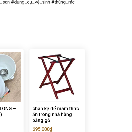
_sạn #dụng_cụ_vệ_sinh #thùng_rác
 LONG –
chân kệ để mâm thức
)
ăn trong nhà hàng
bằng gỗ
695.000
₫