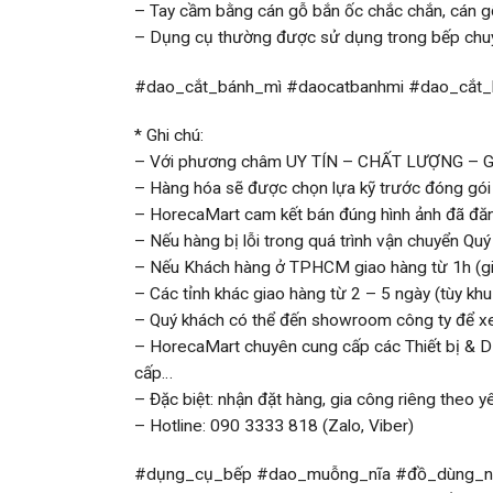
– Tay cầm bằng cán gỗ bắn ốc chắc chắn, cán g
– Dụng cụ thường được sử dụng trong bếp chuyê
#dao_cắt_bánh_mì #daocatbanhmi #dao_cắt_
* Ghi chú:
– Với phương châm UY TÍN – CHẤT LƯỢNG – 
– Hàng hóa sẽ được chọn lựa kỹ trước đóng gói
– HorecaMart cam kết bán đúng hình ảnh đã đă
– Nếu hàng bị lỗi trong quá trình vận chuyển Quý
– Nếu Khách hàng ở TPHCM giao hàng từ 1h (gia
– Các tỉnh khác giao hàng từ 2 – 5 ngày (tùy kh
– Quý khách có thể đến showroom công ty để 
– HorecaMart chuyên cung cấp các Thiết bị & Dụ
cấp…
– Đặc biệt: nhận đặt hàng, gia công riêng theo y
– Hotline: 090 3333 818 (Zalo, Viber)
#dụng_cụ_bếp #dao_muỗng_nĩa #đồ_dùng_nh