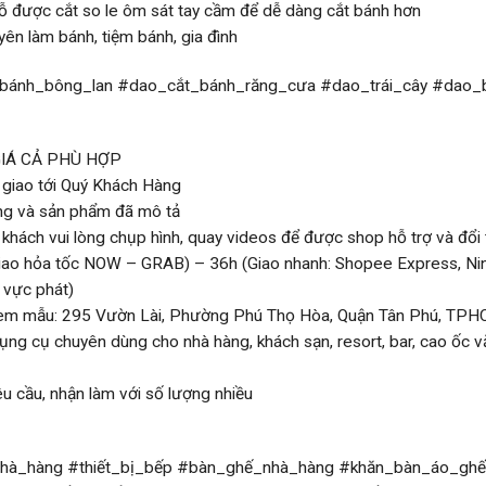
ỗ được cắt so le ôm sát tay cầm để dễ dàng cắt bánh hơn
n làm bánh, tiệm bánh, gia đình
bánh_bông_lan #dao_cắt_bánh_răng_cưa #dao_trái_cây #dao
GIÁ CẢ PHÙ HỢP
 giao tới Quý Khách Hàng
ng và sản phẩm đã mô tả
 khách vui lòng chụp hình, quay videos để được shop hỗ trợ và đổi t
o hỏa tốc NOW – GRAB) – 36h (Giao nhanh: Shopee Express, Ninja
u vực phát)
xem mẫu: 295 Vườn Lài, Phường Phú Thọ Hòa, Quận Tân Phú, TPH
ng cụ chuyên dùng cho nhà hàng, khách sạn, resort, bar, cao ốc v
êu cầu, nhận làm với số lượng nhiều
à_hàng #thiết_bị_bếp #bàn_ghế_nhà_hàng #khăn_bàn_áo_ghế