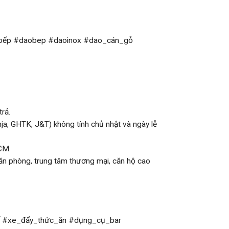
_bếp #daobep #daoinox #dao_cán_gỗ
rả.
, GHTK, J&T) không tính chủ nhật và ngày lễ
CM.
ăn phòng, trung tâm thương mại, căn hộ cao
 #xe_đẩy_thức_ăn #dụng_cụ_bar