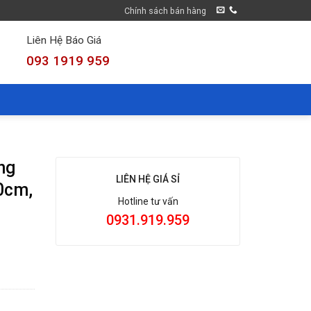
Chính sách bán hàng
Liên Hệ Báo Giá
093 1919 959
ng
LIÊN HỆ GIÁ SỈ
30cm,
Hotline tư vấn
0931.919.959
[Inox] dài 30cm, 35cm số lượng