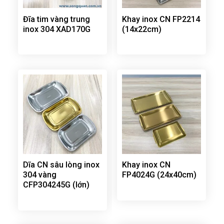
Đĩa tim vàng trung
Khay inox CN FP2214
inox 304 XAD170G
(14x22cm)
Dĩa CN sâu lòng inox
Khay inox CN
304 vàng
FP4024G (24x40cm)
CFP304245G (lớn)