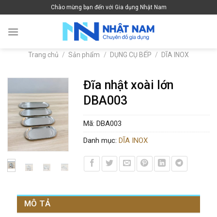
Skip
Chào mừng bạn đến với Gia dụng Nhật Nam
to
content
Trang chủ
/
Sản phẩm
/
DỤNG CỤ BẾP
/
DĨA INOX
Đĩa nhật xoài lớn
DBA003
Mã:
DBA003
Danh mục:
DĨA INOX
MÔ TẢ