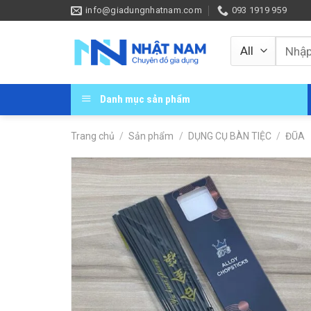
Skip
info@giadungnhatnam.com
093 1919 959
to
content
Tìm
kiếm:
Danh mục sản phẩm
Trang chủ
/
Sản phẩm
/
DỤNG CỤ BÀN TIỆC
/
ĐŨA