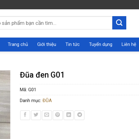
Trang chủ
Giới thiệu
Tin tức
Tuyển dụng
Liên hệ
Đũa đen G01
Mã:
G01
Danh mục:
ĐŨA