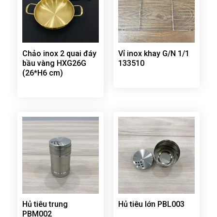
Chảo inox 2 quai đáy
Vỉ inox khay G/N 1/1
bầu vàng HXG26G
133510
(26*H6 cm)
Hủ tiêu trung
Hủ tiêu lớn PBL003
PBM002