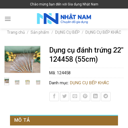
Skip
Chào mừng bạn đến với Gia dụng Nhật Nam
to
content
Trang chủ
/
Sản phẩm
/
DỤNG CỤ BẾP
/
DỤNG CỤ BẾP KHÁC
Dụng cụ đánh trứng 22″
124458 (55cm)
Mã:
124458
Danh mục:
DỤNG CỤ BẾP KHÁC
MÔ TẢ