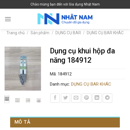
Skip
Chào mừng bạn đến với Gia dụng Nhật Nam
to
content
Trang chủ
/
Sản phẩm
/
DỤNG CỤ BAR
/
DỤNG CỤ BAR KHÁC
Dụng cụ khui hộp đa
năng 184912
Mã:
184912
Danh mục:
DỤNG CỤ BAR KHÁC
MÔ TẢ