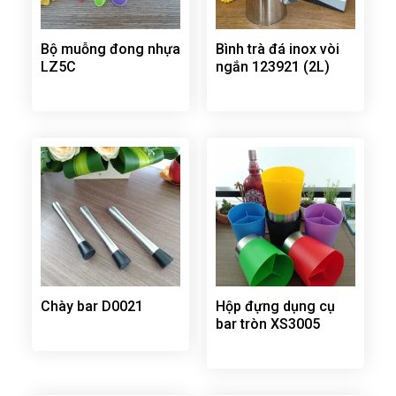
Bộ muỗng đong nhựa
Bình trà đá inox vòi
LZ5C
ngắn 123921 (2L)
Chày bar D0021
Hộp đựng dụng cụ
bar tròn XS3005