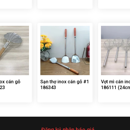
nox cán gỗ
Sạn thợ inox cán gỗ #1
Vợt mì cán in
23
186343
186111 (24c
Đăng ký nhận báo giá