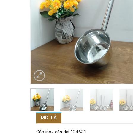
MÔ TẢ
Gáo inox cán dài 124631