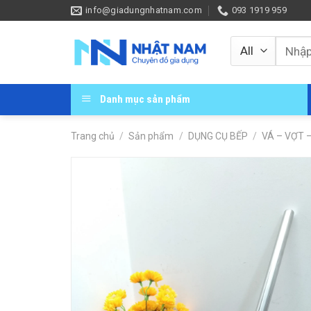
Skip
info@giadungnhatnam.com
093 1919 959
to
content
Tìm
kiếm:
Danh mục sản phẩm
Trang chủ
/
Sản phẩm
/
DỤNG CỤ BẾP
/
VÁ – VỢT 