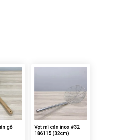
cán gỗ
Vợt mì cán inox #32
186115 (32cm)