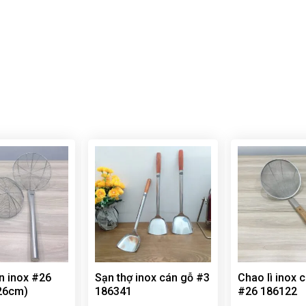
n inox #26
Sạn thợ inox cán gỗ #3
Chao lì inox 
26cm)
186341
#26 186122