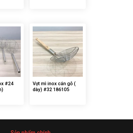
ox #24
Vợt mì inox cán gỗ (
m)
dày) #32 186105
Sản phẩm chính