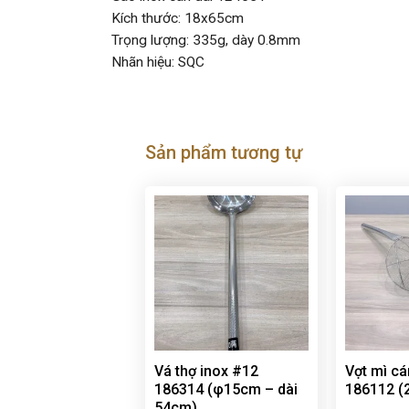
Kích thước: 18x65cm
Trọng lượng: 335g, dày 0.8mm
Nhãn hiệu: SQC
Sản phẩm tương tự
Vá thợ inox #12
Vợt mì cá
186314 (φ15cm – dài
186112 (
54cm)