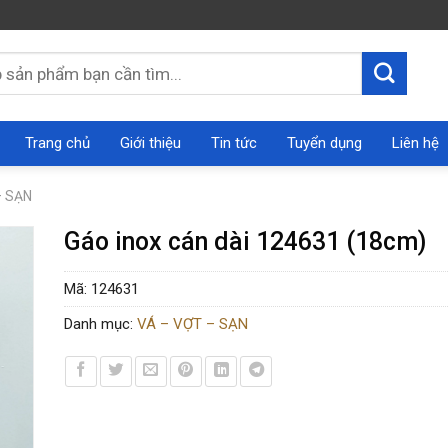
Trang chủ
Giới thiệu
Tin tức
Tuyển dụng
Liên hệ
– SẠN
Gáo inox cán dài 124631 (18cm)
Mã:
124631
Danh mục:
VÁ – VỢT – SẠN