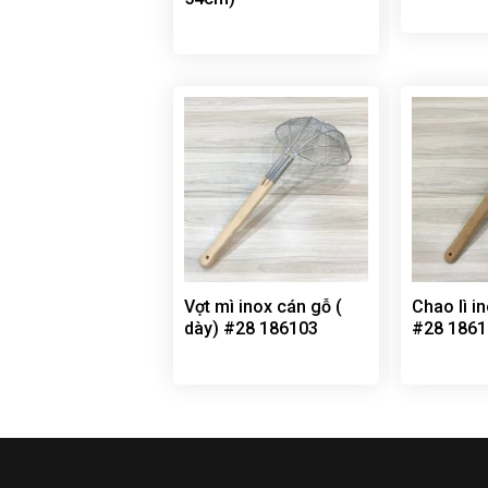
Vợt mì inox cán gỗ (
Chao lì i
dày) #28 186103
#28 1861