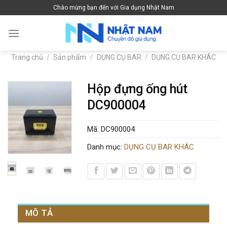
Skip
Chào mừng bạn đến với Gia dụng Nhật Nam
to
content
Trang chủ
/
Sản phẩm
/
DỤNG CỤ BAR
/
DỤNG CỤ BAR KHÁC
Hộp đựng ống hút
DC900004
Mã:
DC900004
Danh mục:
DỤNG CỤ BAR KHÁC
MÔ TẢ