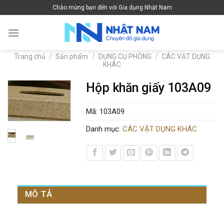
Skip
Chào mừng bạn đến với Gia dụng Nhật Nam
to
content
Trang chủ
/
Sản phẩm
/
DỤNG CỤ PHÒNG
/
CÁC VẬT DỤNG
KHÁC
Hộp khăn giấy 103A09
Mã:
103A09
Danh mục:
CÁC VẬT DỤNG KHÁC
MÔ TẢ