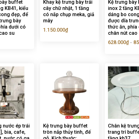
bày buffet
Khay kệ trưng bày trái
Kệ trưng bày 
ng KB41, kiểu
cây chữ nhật, 1 tầng
inox 2 tầng K
cong đẹp, để
có nắp chụp meka, giả
dáng bo cong
trưng bày
mây
được dĩa trư
phía dưới có
thức ăn, phía
1.150.000
₫
 cao su
chân nút cao
628.000
₫
85
–
 nước ép trái
Kệ trưng bày buffet
Chân kệ trưng
], bia, cafe,
tròn nắp thủy tinh, đế
trang trí buff
, nước có ga,
gỗ, Kích thước:
tầng kb37