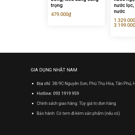
trọng
nước lọc,
nước
479.000
₫
1.329.00
3.199.00
GIA DỤNG NHẬT NAM
Địa chỉ:
38/9C Nguyễn Sơn, Phú Thọ Hòa, Tân Phú,
Hotline: 093 1919 959
Chính sách giao hàng: Tùy giá trị đơn hàng
Bảo hành: Có tem đi kèm sản phẩm (nếu có)