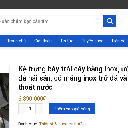
Trang chủ
Giới thiệu
Tin tức
Tuyển dụng
Liên hệ
Kệ trưng bày trái cây bằng inox, ư
đá hải sản, có máng inox trữ đá và
thoát nước
6.890.000
₫
Kệ trưng bày trái cây bằng inox, ướp đá hải sản, có máng ino
Thêm vào giỏ hàng
Danh mục:
Thiết bị & dụng cụ buffet