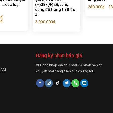
 …..các loại
(H)38x(Φ)29,5cm,
280.000
₫
33
–
dùng để trang trí thức
ăn
0
₫
–
0
₫
3.990.000
₫
Đăng ký nhận báo giá
Vui lòng nhập địa chỉ email để nhận bản tin
 HCM
khuyến mại hàng tuần của chúng tôi: