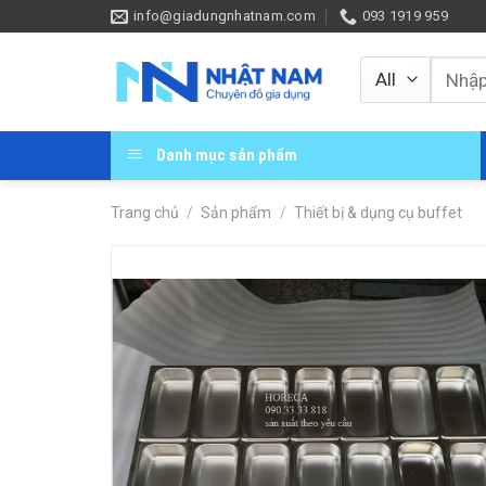
Skip
info@giadungnhatnam.com
093 1919 959
to
content
Tìm
kiếm:
Danh mục sản phẩm
Trang chủ
/
Sản phẩm
/
Thiết bị & dụng cụ buffet