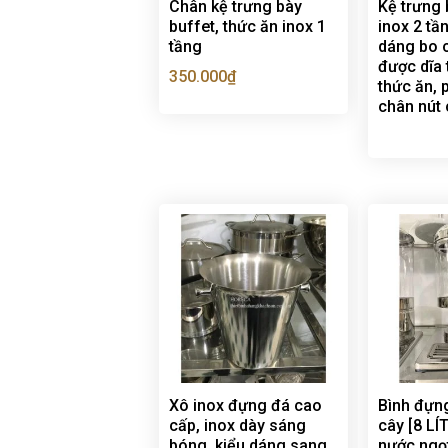
Chân kệ trưng bày
Kệ trưng 
buffet, thức ăn inox 1
inox 2 tầ
tầng
dáng bo 
được dĩa 
350.000
₫
thức ăn, 
chân nút
Xô inox đựng đá cao
Bình đựng
cấp, inox dày sáng
cây [8 LÍT
bóng, kiểu dáng sang
nước ngọt