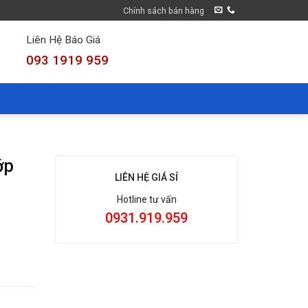
Chính sách bán hàng
Liên Hệ Báo Giá
093 1919 959
ớp
LIÊN HỆ GIÁ SỈ
Hotline tư vấn
0931.919.959
x trữ đá và thoát nước số lượng