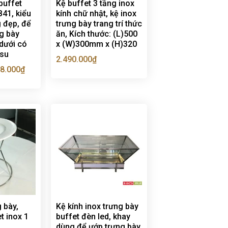
buffet
Kệ buffet 3 tầng inox
B41, kiểu
kính chữ nhật, kệ inox
 đẹp, để
trưng bày trang trí thức
ng bày
ăn, Kích thước: (L)500
 dưới có
x (W)300mm x (H)320
 su
2.490.000
₫
8.000
₫
 bày,
Kệ kính inox trưng bày
et inox 1
buffet đèn led, khay
dùng để ướp trưng bày