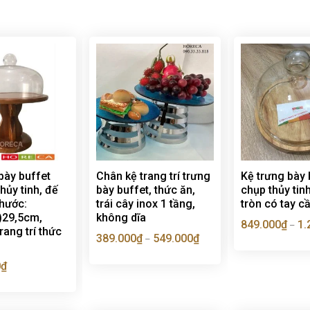
bày buffet
Chân kệ trang trí trưng
Kệ trưng bày
hủy tinh, đế
bày buffet, thức ăn,
chụp thủy tin
thước:
trái cây inox 1 tầng,
tròn có tay 
)29,5cm,
không dĩa
849.000
₫
1.
–
rang trí thức
389.000
₫
549.000
₫
–
0
₫