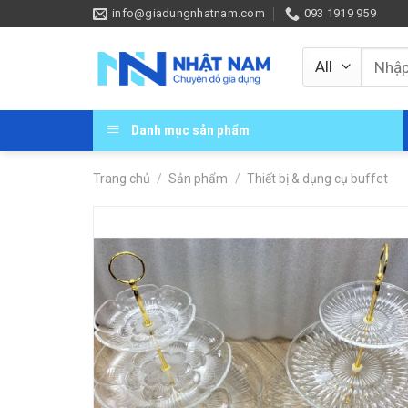
Skip
info@giadungnhatnam.com
093 1919 959
to
content
Tìm
kiếm:
Danh mục sản phẩm
Trang chủ
/
Sản phẩm
/
Thiết bị & dụng cụ buffet