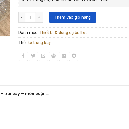
Kệ trưng bày trái cây, bánh kẹo 3 tầng, họa tiết hoa sen, pha l
Thêm vào giỏ hàng
Danh mục:
Thiết bị & dụng cụ buffet
Thẻ:
ke trung bay
o – trái cây – món cuộn…