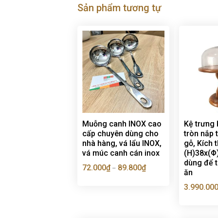
Sản phẩm tương tự
Muỗng canh INOX cao
Kệ trưng 
cấp chuyên dùng cho
tròn nắp t
nhà hàng, vá lẩu INOX,
gỗ, Kích 
vá múc canh cán inox
(H)38x(Φ
dùng để t
72.000
₫
89.800
₫
–
ăn
3.990.00