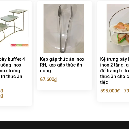
bày buffet 4
Kẹp gắp thức ăn inox
Kệ trưng bày 
vuông inox
RH, kẹp gắp thức ăn
inox 2 tầng, 
inox trưng
nóng
để trang trí t
trí thức ăn
thức ăn cho c
87.600
₫
tiệc
0
₫
598.000
₫
79
–
–
0
₫