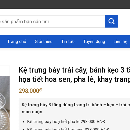
Trang chủ
Giới thiệu
Tin tức
Tuyển dụng
Liên hệ
Kệ trưng bày trái cây, bánh kẹo 3 t
họa tiết hoa sen, pha lê, khay trang
298.000
₫
Kệ trưng bày 3 tầng dùng trang trí bánh – kẹo – trái 
món cuộn…
Kệ trưng bày hoạ tiết pha lê 298.000 VNĐ
Kệ trưng bày hoạ tiết hoa sen 328.000 VNĐ