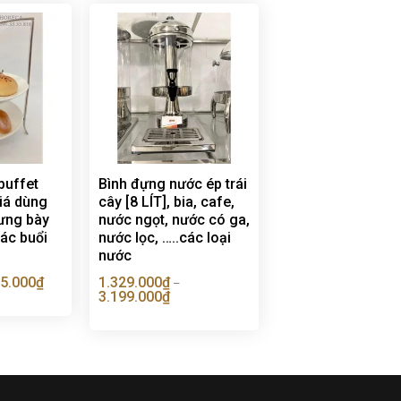
buffet
Bình đựng nước ép trái
giá dùng
cây [8 LÍT], bia, cafe,
rưng bày
nước ngọt, nước có ga,
ác buổi
nước lọc, …..các loại
nước
5.000
₫
1.329.000
₫
–
3.199.000
₫