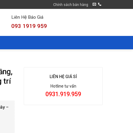
Chính sách bán hàng
Liên Hệ Báo Giá
093 1919 959
ầng,
LIÊN HỆ GIÁ SỈ
 trí
Hotline tư vấn
0931.919.959
cây –