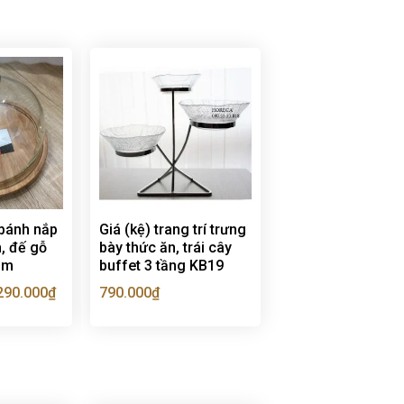
 bánh nắp
Giá (kệ) trang trí trưng
h, đế gỗ
bày thức ăn, trái cây
cầm
buffet 3 tầng KB19
290.000
₫
790.000
₫