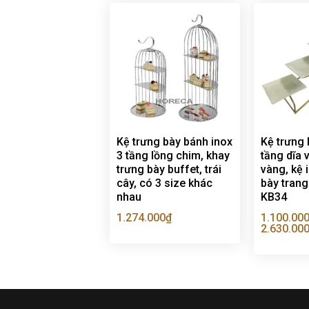
Kệ trưng bày bánh inox
Kệ trưng 
3 tầng lồng chim, khay
tầng dĩa 
trưng bày buffet, trái
vàng, kệ 
cây, có 3 size khác
bày trang 
nhau
KB34
1.274.000
₫
1.100.00
2.630.00