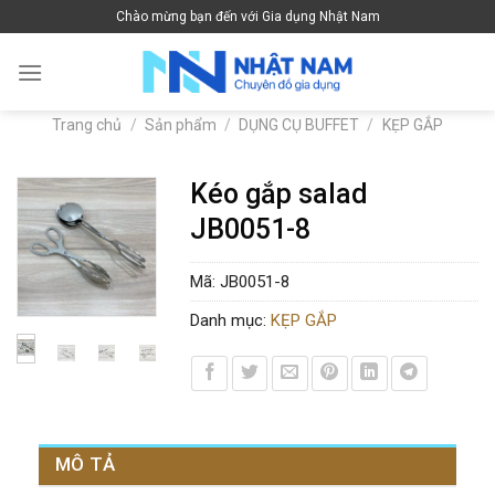
Skip
Chào mừng bạn đến với Gia dụng Nhật Nam
to
content
Trang chủ
/
Sản phẩm
/
DỤNG CỤ BUFFET
/
KẸP GẮP
Kéo gắp salad
JB0051-8
Mã:
JB0051-8
Danh mục:
KẸP GẮP
MÔ TẢ