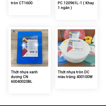
tròn CT1600
PC 120961L-1 ( Khay
1 ngăn )
Thớt nhựa xanh
Thớt nhựa tròn DC
dương CN
màu trắng 400100W
60040020BL