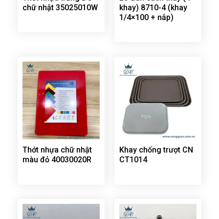
chữ nhật 35025010W
khay) 8710-4 (khay
1/4×100 + nắp)
Thớt nhựa chữ nhật
Khay chống trượt CN
màu đỏ 40030020R
CT1014