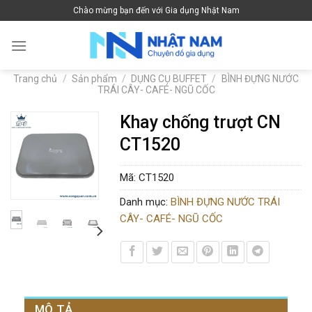
Skip
Chào mừng bạn đến với Gia dụng Nhật Nam
to
content
Trang chủ
/
Sản phẩm
/
DỤNG CỤ BUFFET
/
BÌNH ĐỰNG NƯỚC
TRÁI CÂY- CAFÉ- NGŨ CỐC
Khay chống trượt CN
CT1520
Mã:
CT1520
Danh mục:
BÌNH ĐỰNG NƯỚC TRÁI
CÂY- CAFÉ- NGŨ CỐC
MÔ TẢ