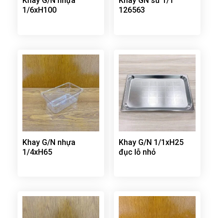
Khay G/N nhựa
Khay GN sứ 1/1
1/6xH100
126563
Khay G/N nhựa
Khay G/N 1/1xH25
1/4xH65
đục lỗ nhỏ