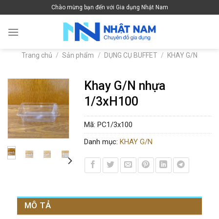
Skip
Chào mừng bạn đến với Gia dụng Nhật Nam
to
content
Trang chủ
/
Sản phẩm
/
DỤNG CỤ BUFFET
/
KHAY G/N
Khay G/N nhựa
1/3xH100
Mã:
PC1/3x100
Danh mục:
KHAY G/N
MÔ TẢ