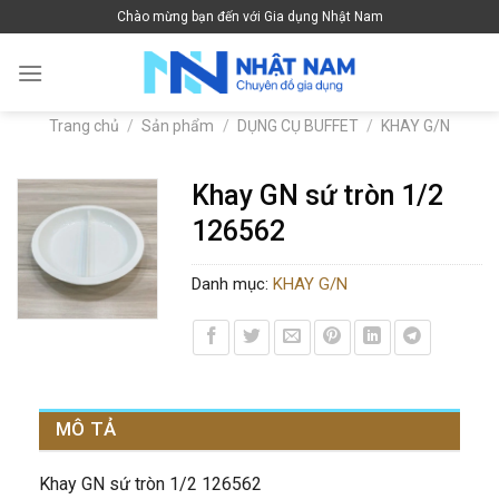
Skip
Chào mừng bạn đến với Gia dụng Nhật Nam
to
content
Trang chủ
/
Sản phẩm
/
DỤNG CỤ BUFFET
/
KHAY G/N
Khay GN sứ tròn 1/2
126562
Danh mục:
KHAY G/N
MÔ TẢ
Khay GN sứ tròn 1/2 126562