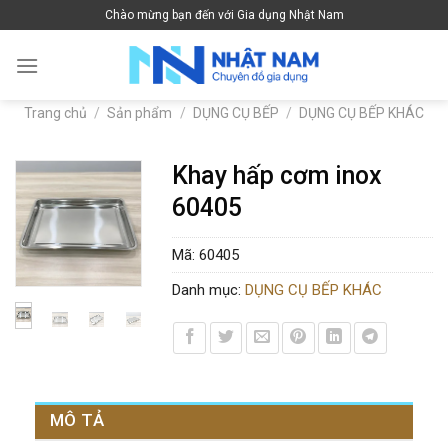
Skip
Chào mừng bạn đến với Gia dụng Nhật Nam
to
content
Trang chủ
/
Sản phẩm
/
DỤNG CỤ BẾP
/
DỤNG CỤ BẾP KHÁC
Khay hấp cơm inox
60405
Mã:
60405
Danh mục:
DỤNG CỤ BẾP KHÁC
MÔ TẢ