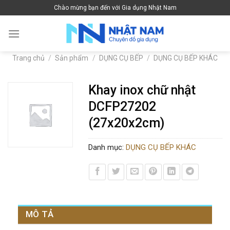
Skip
Chào mừng bạn đến với Gia dụng Nhật Nam
to
content
Trang chủ
/
Sản phẩm
/
DỤNG CỤ BẾP
/
DỤNG CỤ BẾP KHÁC
Khay inox chữ nhật
DCFP27202
(27x20x2cm)
Danh mục:
DỤNG CỤ BẾP KHÁC
MÔ TẢ