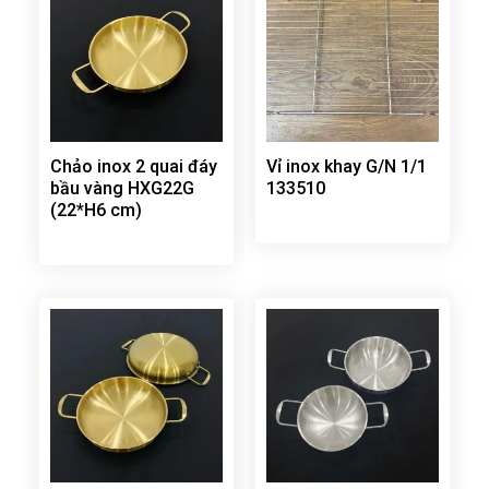
Chảo inox 2 quai đáy
Vỉ inox khay G/N 1/1
bầu vàng HXG22G
133510
(22*H6 cm)