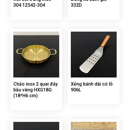
304 12542-304
332D
Chảo inox 2 quai đáy
Xẻng bánh dài có lỗ
bầu vàng HXG18G
906L
(18*H6 cm)