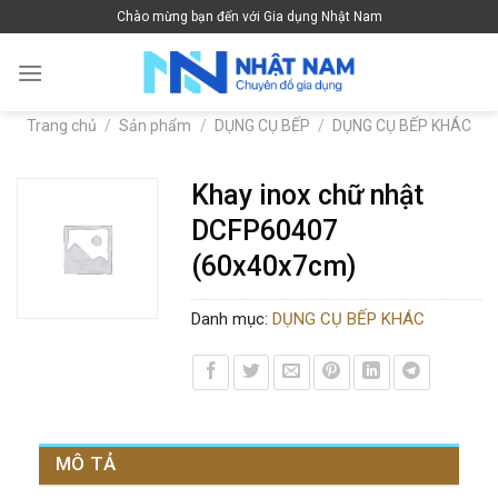
Skip
Chào mừng bạn đến với Gia dụng Nhật Nam
to
content
Trang chủ
/
Sản phẩm
/
DỤNG CỤ BẾP
/
DỤNG CỤ BẾP KHÁC
Khay inox chữ nhật
DCFP60407
(60x40x7cm)
Danh mục:
DỤNG CỤ BẾP KHÁC
MÔ TẢ