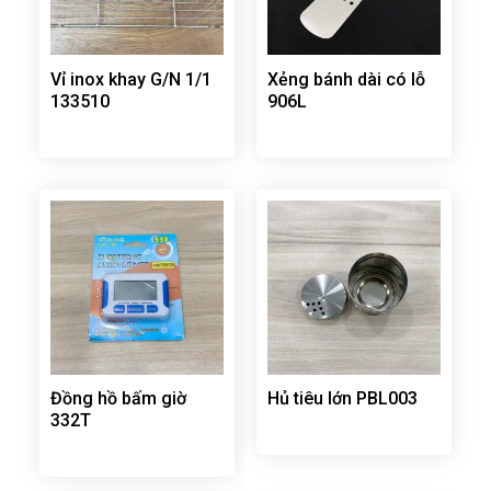
Vỉ inox khay G/N 1/1
Xẻng bánh dài có lỗ
133510
906L
Đồng hồ bấm giờ
Hủ tiêu lớn PBL003
332T