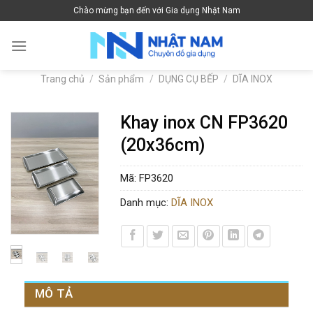
Skip
Chào mừng bạn đến với Gia dụng Nhật Nam
to
content
Trang chủ
/
Sản phẩm
/
DỤNG CỤ BẾP
/
DĨA INOX
Khay inox CN FP3620
(20x36cm)
Mã:
FP3620
Danh mục:
DĨA INOX
MÔ TẢ