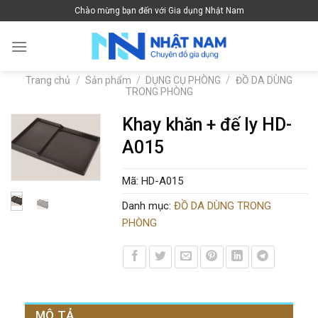
Skip
Chào mừng bạn đến với Gia dụng Nhật Nam
to
content
Trang chủ
/
Sản phẩm
/
DỤNG CỤ PHÒNG
/
ĐỒ DA DÙNG
TRONG PHÒNG
Khay khăn + đế ly HD-
A015
Mã:
HD-A015
Danh mục:
ĐỒ DA DÙNG TRONG
PHÒNG
MÔ TẢ