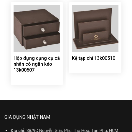
Hộp đựng dụng cụ cá
Kệ tạp chí 13k00510
nhân có ngăn kéo
13k00507
GIA DỤNG NHẬT NAM
Địa chỉ:
38/9C Nguyễn Sơn, Phú Thọ Hòa, Tân Phú, HCM