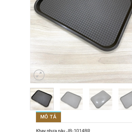
MÔ TẢ
Khay nhựa nâu JB-1014BR