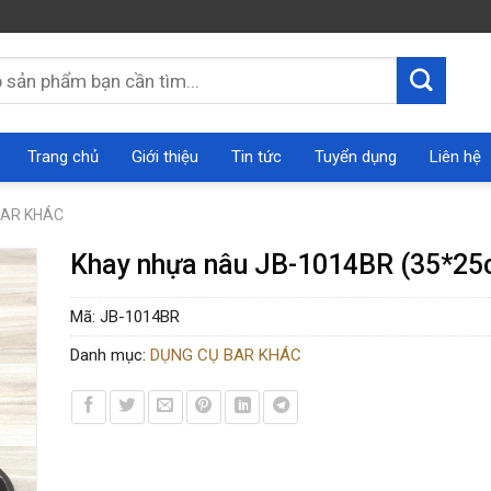
Trang chủ
Giới thiệu
Tin tức
Tuyển dụng
Liên hệ
BAR KHÁC
Khay nhựa nâu JB-1014BR (35*25
Mã:
JB-1014BR
Danh mục:
DỤNG CỤ BAR KHÁC