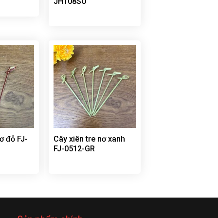
JH108SO
nơ đỏ FJ-
Cây xiên tre nơ xanh
FJ-0512-GR