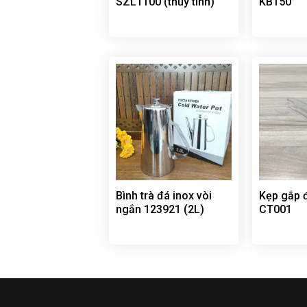
SZL1100 (thủy tinh)
KB150
Bình trà đá inox vòi
Kẹp gắp 
ngắn 123921 (2L)
CT001