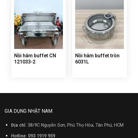
Nồi hâm buffet CN
Nồi hâm buffet tròn
121033-2
6031L
GIA DỤNG NHẬT NAM
Địa chỉ:
38/9C Nguyễn Sơn, Phú Thọ Hòa, Tân Phú, HCM
Hotline: 093 1919 959