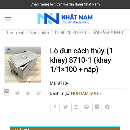
Skip
Chào mừng bạn đến với Gia dụng Nhật Nam
to
content
Trang chủ
/
Sản phẩm
/
DỤNG CỤ BUFFET
/
NỒI HÂM BUFFET
Lò đun cách thủy (1
khay) 8710-1 (khay
1/1×100 + nắp)
Mã:
8710-1
Danh mục:
NỒI HÂM BUFFET