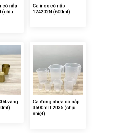
a có nắp
Ca inox có nắp
 (chịu
124202N (600ml)
 304 vàng
Ca đong nhựa có nắp
50ml)
3500ml L2035 (chịu
nhiệt)