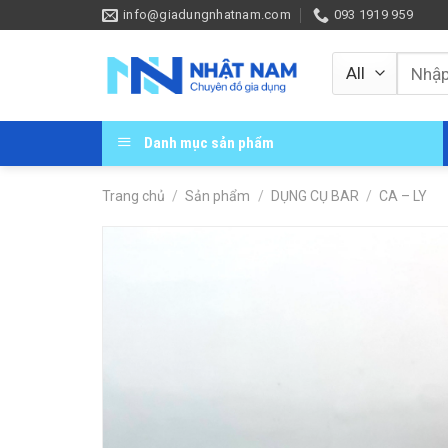
Skip
info@giadungnhatnam.com
093 1919 959
to
content
Tìm
kiếm:
Danh mục sản phẩm
Trang chủ
/
Sản phẩm
/
DỤNG CỤ BAR
/
CA – LY