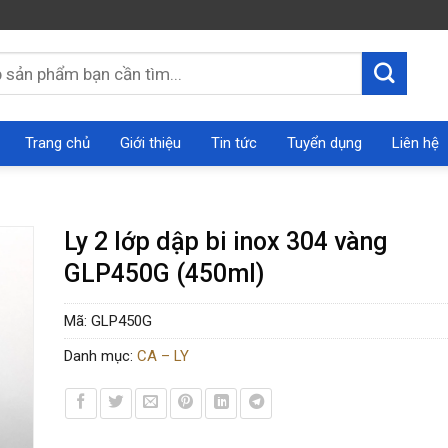
Trang chủ
Giới thiệu
Tin tức
Tuyển dụng
Liên hệ
Ly 2 lớp dập bi inox 304 vàng
GLP450G (450ml)
Mã:
GLP450G
Danh mục:
CA – LY