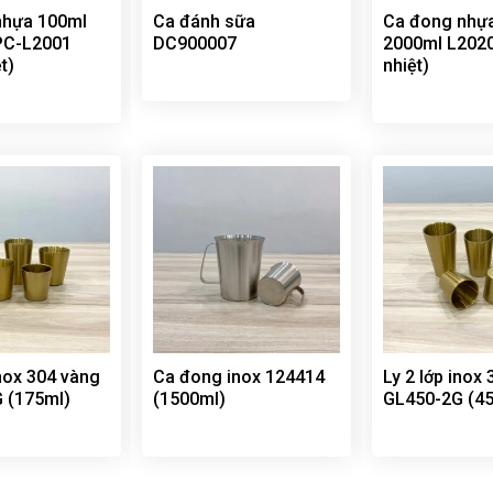
nhựa 100ml
Ca đánh sữa
Ca đong nhự
PC-L2001
DC900007
2000ml L2020
t)
nhiệt)
inox 304 vàng
Ca đong inox 124414
Ly 2 lớp inox
 (175ml)
(1500ml)
GL450-2G (4