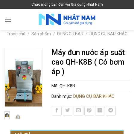
Skip
Chào mừng bạn đến với Gia dụng Nhật Nam
to
content
Trang chủ
/
Sản phẩm
/
DỤNG CỤ BAR
/
DỤNG CỤ BAR KHÁC
Máy đun nước áp suất
cao QH-K8B ( Có bơm
áp )
Mã:
QH-K8B
Danh mục:
DỤNG CỤ BAR KHÁC