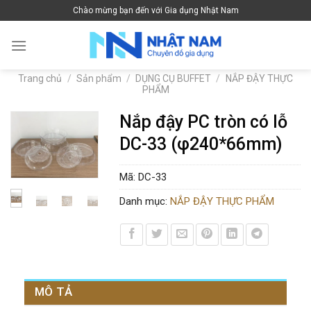
Skip
Chào mừng bạn đến với Gia dụng Nhật Nam
to
content
Trang chủ
/
Sản phẩm
/
DỤNG CỤ BUFFET
/
NẮP ĐẬY THỰC
PHẨM
Nắp đậy PC tròn có lỗ
DC-33 (φ240*66mm)
Mã:
DC-33
Danh mục:
NẮP ĐẬY THỰC PHẨM
MÔ TẢ