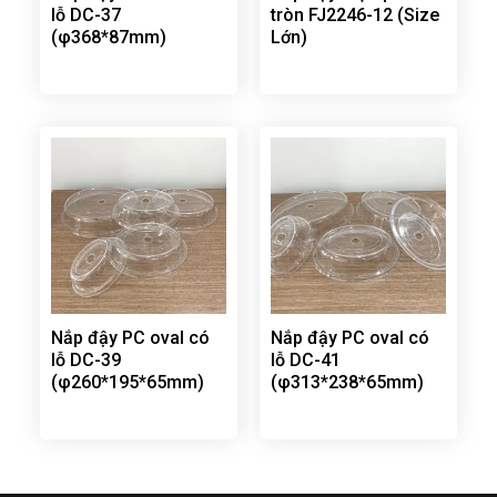
lỗ DC-37
tròn FJ2246-12 (Size
(φ368*87mm)
Lớn)
Nắp đậy PC oval có
Nắp đậy PC oval có
lỗ DC-39
lỗ DC-41
(φ260*195*65mm)
(φ313*238*65mm)