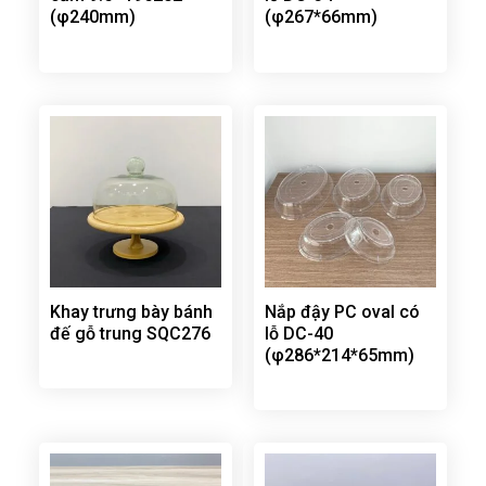
(φ240mm)
(φ267*66mm)
Khay trưng bày bánh
Nắp đậy PC oval có
đế gỗ trung SQC276
lỗ DC-40
(φ286*214*65mm)