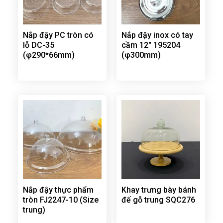
Nắp đậy PC tròn có
Nắp đậy inox có tay
lỗ DC-35
cầm 12″ 195204
(φ290*66mm)
(φ300mm)
Nắp đậy thực phẩm
Khay trưng bày bánh
tròn FJ2247-10 (Size
đế gỗ trung SQC276
trung)