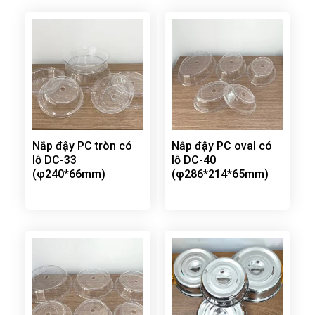
Nắp đậy PC tròn có
Nắp đậy PC oval có
lỗ DC-33
lỗ DC-40
(φ240*66mm)
(φ286*214*65mm)