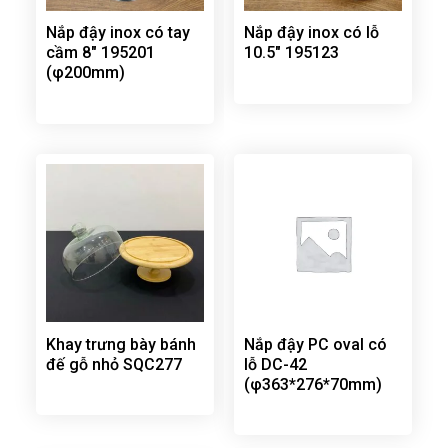
Nắp đậy inox có tay
Nắp đậy inox có lỗ
cầm 8″ 195201
10.5″ 195123
(φ200mm)
Khay trưng bày bánh
Nắp đậy PC oval có
đế gỗ nhỏ SQC277
lỗ DC-42
(φ363*276*70mm)