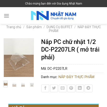
Skip
Chào mừng bạn đến với Gia dụng Nhật Nam
to
content
Trang chủ
/
Sản phẩm
/
DỤNG CỤ BUFFET
/
NẮP ĐẬY THỰC
PHẨM
Nắp PC chữ nhật 1/2
DC-P2207LR ( mở trái
phải)
Mã:
DC-P2207LR
Danh mục:
NẮP ĐẬY THỰC PHẨM