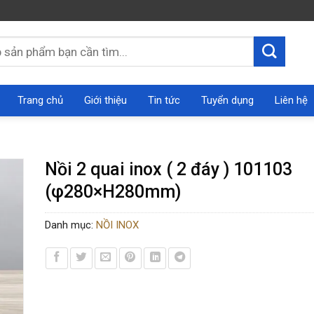
Trang chủ
Giới thiệu
Tin tức
Tuyển dụng
Liên hệ
Nồi 2 quai inox ( 2 đáy ) 101103
(φ280×H280mm)
Danh mục:
NỒI INOX