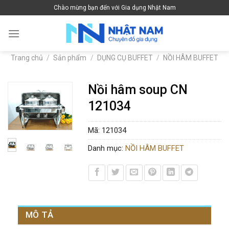
Skip
Chào mừng bạn đến với Gia dụng Nhật Nam
to
content
Trang chủ
/
Sản phẩm
/
DỤNG CỤ BUFFET
/
NỒI HÂM BUFFET
Nồi hâm soup CN
121034
Mã:
121034
Danh mục:
NỒI HÂM BUFFET
MÔ TẢ