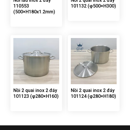
Nồi lẩu inox 2 đáy
Nồi 2 quai inox 2 đáy
110553
101132 (φ500×H300)
(500×H180x1.2mm)
Nồi 2 quai inox 2 đáy
Nồi 2 quai inox 2 đáy
101123 (φ280×H160)
101124 (φ280×H180)