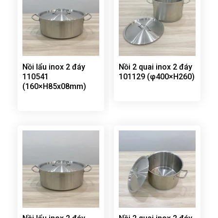
Nồi lẩu inox 2 đáy
Nồi 2 quai inox 2 đáy
110541
101129 (φ400×H260)
(160×H85x08mm)