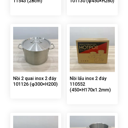
11543 (28cm)
101130 (φ450×H260)
Nồi 2 quai inox 2 đáy
Nồi lẩu inox 2 đáy
101126 (φ300×H200)
110552
(450×H170x1.2mm)