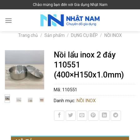
Skip
Chào mừng bạn đến với Gia dụng Nhật Nam
to
content
Trang chủ
/
Sản phẩm
/
DỤNG CỤ BẾP
/
NỒI INOX
Nồi lẩu inox 2 đáy
110551
(400×H150x1.0mm)
Mã:
110551
Danh mục:
NỒI INOX