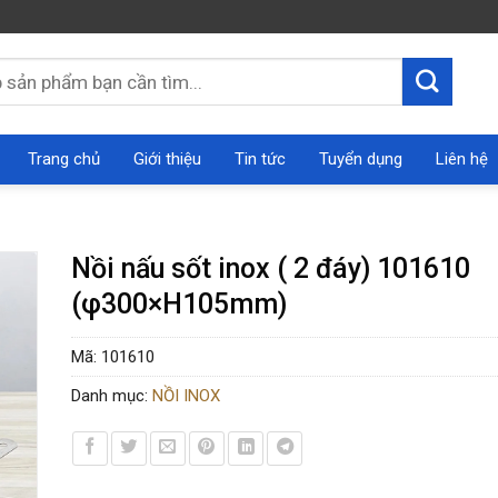
Trang chủ
Giới thiệu
Tin tức
Tuyển dụng
Liên hệ
Nồi nấu sốt inox ( 2 đáy) 101610
(φ300×H105mm)
Mã:
101610
Danh mục:
NỒI INOX