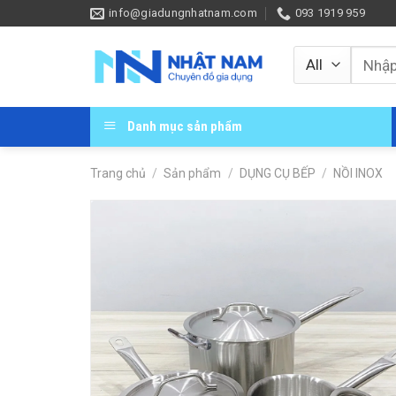
Skip
info@giadungnhatnam.com
093 1919 959
to
content
Tìm
kiếm:
Danh mục sản phẩm
Trang chủ
/
Sản phẩm
/
DỤNG CỤ BẾP
/
NỒI INOX