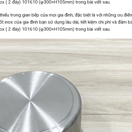
t inox ( 2 đáy) 101610 (φ300×H105mm) trong bài viết sau.
thiếu trong gian bếp của mọi gia đình, đặc biệt là với những ưu đi
inox của gia đình bạn sử dụng lâu dài, tiết kiệm chi phí và đảm bả
t inox ( 2 đáy) 101610 (φ300×H105mm) trong bài viết sau.