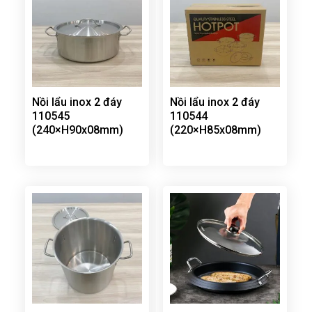
Nồi lẩu inox 2 đáy
Nồi lẩu inox 2 đáy
110545
110544
(240×H90x08mm)
(220×H85x08mm)