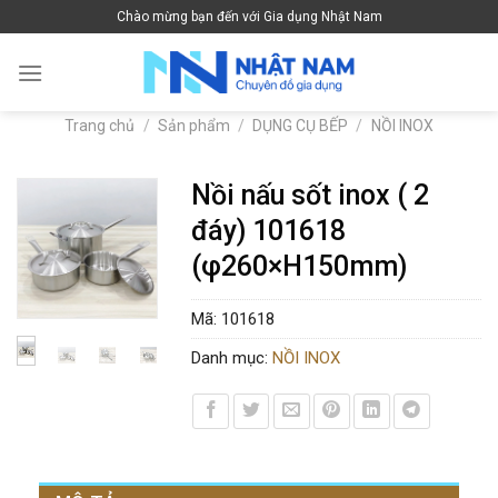
Skip
Chào mừng bạn đến với Gia dụng Nhật Nam
to
content
Trang chủ
/
Sản phẩm
/
DỤNG CỤ BẾP
/
NỒI INOX
Nồi nấu sốt inox ( 2
đáy) 101618
(φ260×H150mm)
Mã:
101618
Danh mục:
NỒI INOX