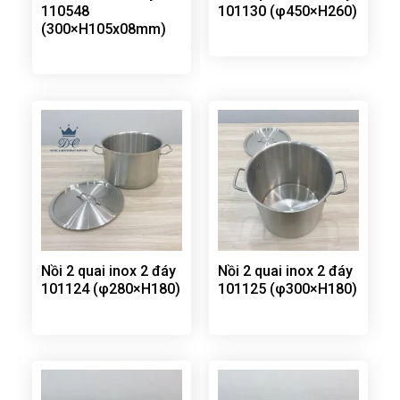
110548
101130 (φ450×H260)
(300×H105x08mm)
Nồi 2 quai inox 2 đáy
Nồi 2 quai inox 2 đáy
101124 (φ280×H180)
101125 (φ300×H180)