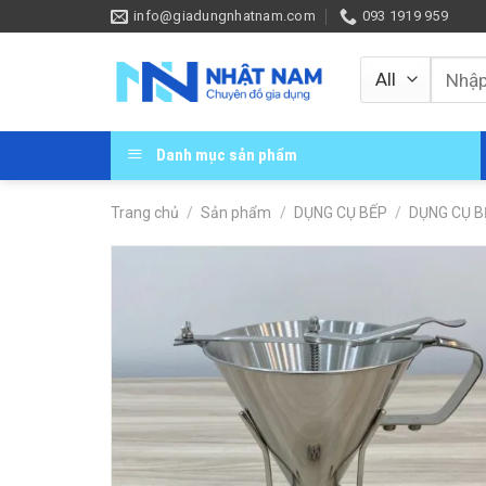
Skip
info@giadungnhatnam.com
093 1919 959
to
content
Tìm
kiếm:
Danh mục sản phẩm
Trang chủ
/
Sản phẩm
/
DỤNG CỤ BẾP
/
DỤNG CỤ B