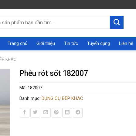
Trang chủ
Giới thiệu
Tin tức
Tuyển dụng
Liên hệ
ẾP KHÁC
Phễu rót sốt 182007
Mã:
182007
Danh mục:
DỤNG CỤ BẾP KHÁC