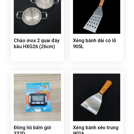
Chảo inox 2 quai đáy
Xẻng bánh dài có lỗ
bầu HXG26 (26cm)
905L
Đồng hồ bấm giờ
Xẻng bánh xéo trung
332D
902A