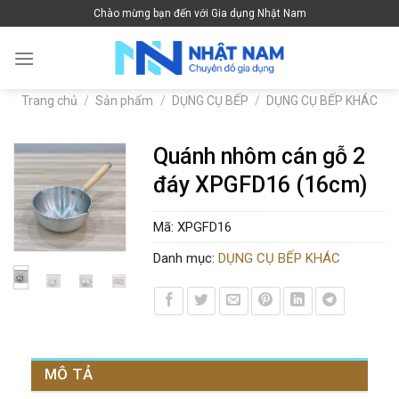
Skip
Chào mừng bạn đến với Gia dụng Nhật Nam
to
content
Trang chủ
/
Sản phẩm
/
DỤNG CỤ BẾP
/
DỤNG CỤ BẾP KHÁC
Quánh nhôm cán gỗ 2
đáy XPGFD16 (16cm)
Mã:
XPGFD16
Danh mục:
DỤNG CỤ BẾP KHÁC
MÔ TẢ