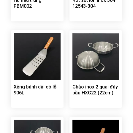
Hủ tiêu trung
Rót sốt lớn inox 304
PBM002
12543-304
Xẻng bánh dài có lỗ
Chảo inox 2 quai đáy
906L
bầu HXG22 (22cm)