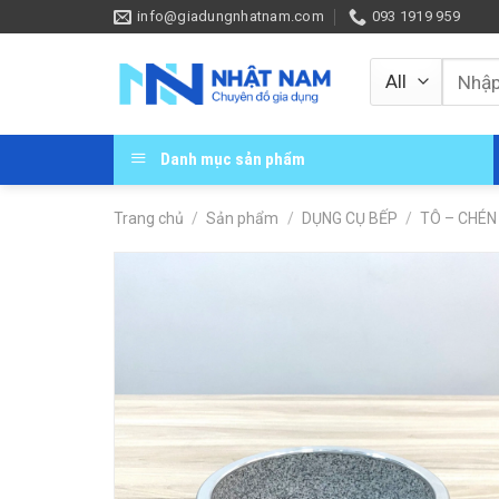
Skip
info@giadungnhatnam.com
093 1919 959
to
content
Tìm
kiếm:
Danh mục sản phẩm
Trang chủ
/
Sản phẩm
/
DỤNG CỤ BẾP
/
TÔ – CHÉN