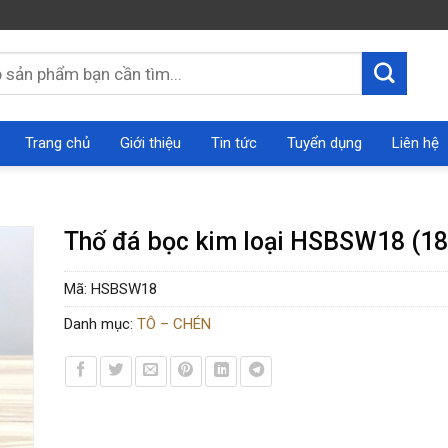
Trang chủ
Giới thiệu
Tin tức
Tuyển dụng
Liên hệ
Thố đá bọc kim loại HSBSW18 (1
Mã:
HSBSW18
Danh mục:
TÔ – CHÉN