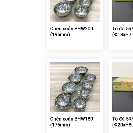
Chén xoắn BHW200
Tô đá 5
(195mm)
(Φ18xH7
Chén xoắn BHW180
Tô đá 5
(175mm)
(Φ20xH8