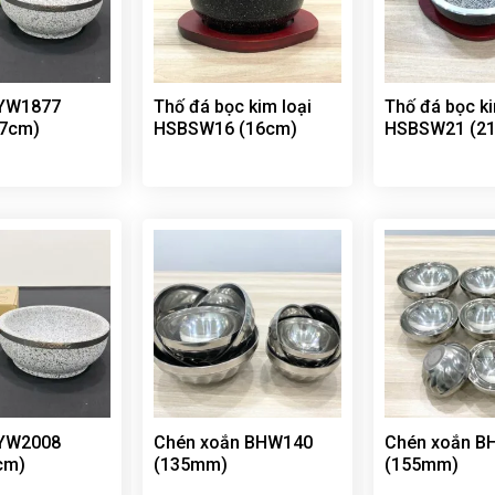
RYW1877
Thố đá bọc kim loại
Thố đá bọc ki
.7cm)
HSBSW16 (16cm)
HSBSW21 (2
RYW2008
Chén xoắn BHW140
Chén xoắn B
cm)
(135mm)
(155mm)