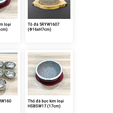
m loại
Tô đá 5RYW1607
1cm)
(Φ16xH7cm)
HW160
Thố đá bọc kim loại
HSBSW17 (17cm)