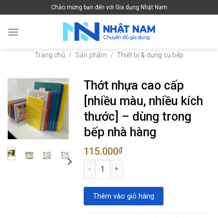
Skip
Chào mừng bạn đến với Gia dụng Nhật Nam
to
content
Trang chủ
/
Sản phẩm
/
Thiết bị & dụng cụ bếp
Thớt nhựa cao cấp
[nhiều màu, nhiều kích
thước] – dùng trong
bếp nhà hàng
115.000
₫
Thớt nhựa cao cấp [nhiều màu, nhiều kích
Thêm vào giỏ hàng