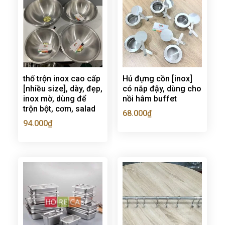
thố trộn inox cao cấp
Hủ đựng cồn [inox]
[nhiều size], dày, đẹp,
có nắp đậy, dùng cho
inox mờ, dùng để
nồi hâm buffet
trộn bột, cơm, salad
68.000
₫
94.000
₫