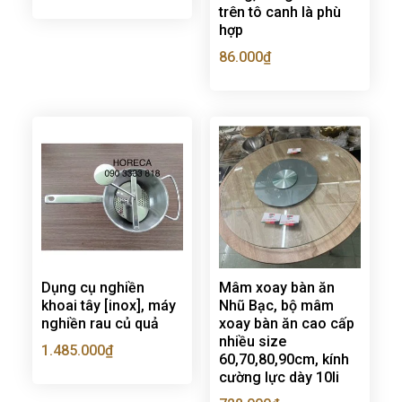
trên tô canh là phù
hợp
86.000
₫
Dụng cụ nghiền
Mâm xoay bàn ăn
khoai tây [inox], máy
Nhũ Bạc, bộ mâm
nghiền rau củ quả
xoay bàn ăn cao cấp
nhiều size
1.485.000
₫
60,70,80,90cm, kính
cường lực dày 10li