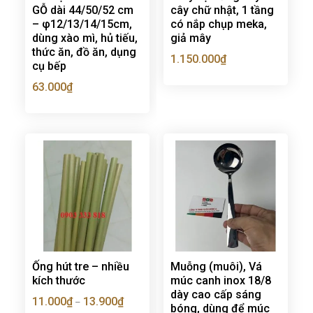
GỖ dài 44/50/52 cm
cây chữ nhật, 1 tầng
– φ12/13/14/15cm,
có nắp chụp meka,
dùng xào mì, hủ tiếu,
giả mây
thức ăn, đồ ăn, dụng
1.150.000
₫
cụ bếp
63.000
₫
Ống hút tre – nhiều
Muỗng (muôi), Vá
kích thước
múc canh inox 18/8
dày cao cấp sáng
11.000
₫
13.900
₫
–
bóng, dùng để múc