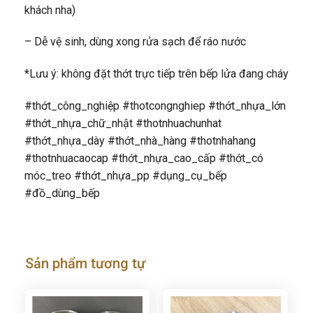
khách nha)
– Dễ vệ sinh, dùng xong rửa sạch để ráo nước
*Lưu ý: không đặt thớt trực tiếp trên bếp lửa đang cháy
#thớt_công_nghiệp #thotcongnghiep #thớt_nhựa_lớn
#thớt_nhựa_chữ_nhật #thotnhuachunhat
#thớt_nhựa_dày #thớt_nhà_hàng #thotnhahang
#thotnhuacaocap #thớt_nhựa_cao_cấp #thớt_có
móc_treo #thớt_nhựa_pp #dụng_cụ_bếp
#đồ_dùng_bếp
Sản phẩm tương tự