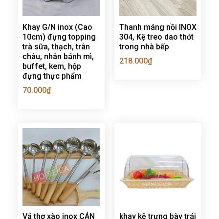
Khay G/N inox (Cao
Thanh máng nồi INOX
10cm) đựng topping
304, Kệ treo dao thớt
trà sữa, thạch, trân
trong nhà bếp
châu, nhân bánh mì,
218.000
₫
buffet, kem, hộp
đựng thực phẩm
70.000
₫
Vá thợ xào inox CÁN
khay kệ trưng bày trái