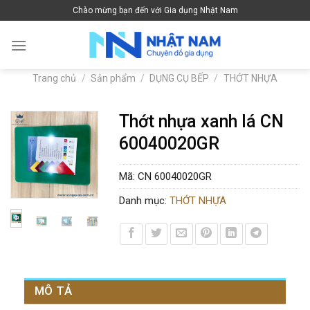
Skip
Chào mừng bạn đến với Gia dụng Nhật Nam
to
content
Trang chủ
/
Sản phẩm
/
DỤNG CỤ BẾP
/
THỚT NHỰA
Thớt nhựa xanh lá CN
60040020GR
Mã:
CN 60040020GR
Danh mục:
THỚT NHỰA
MÔ TẢ