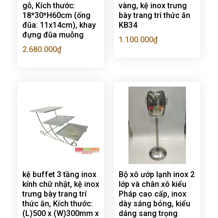
gỗ, Kích thước:
vàng, kệ inox trưng
18*30*H60cm (ống
bày trang trí thức ăn
đũa: 11x14cm), khay
KB34
đựng đũa muỗng
1.100.000
₫
2.680.000
₫
kệ buffet 3 tầng inox
Bộ xô ướp lạnh inox 2
kính chữ nhật, kệ inox
lớp và chân xô kiểu
trưng bày trang trí
Pháp cao cấp, inox
thức ăn, Kích thước:
dày sáng bóng, kiểu
(L)500 x (W)300mm x
dáng sang trọng