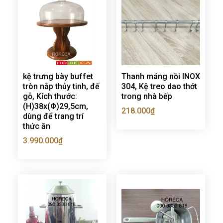
kệ trưng bày buffet
Thanh máng nồi INOX
tròn nắp thủy tinh, đế
304, Kệ treo dao thớt
gỗ, Kích thước:
trong nhà bếp
(H)38x(Φ)29,5cm,
218.000
₫
dùng để trang trí
thức ăn
3.990.000
₫