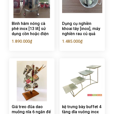
Bình hâm nóng cà
Dụng cụ nghiền
phê inox [13 lít] sử
khoai tây [inox], máy
dụng cồn hoặc điện
nghiền rau củ quả
1.890.000
₫
1.485.000
₫
Giá treo đũa dao
kệ trưng bày buffet 4
muỗng nĩa 6 ngăn đế
tầng dĩa vuông inox