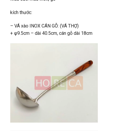
kích thước:
– VÁ xào INOX CÁN GỖ: (VÁ THỢ)
+ φ9.5cm – dài 40.5cm, cán gỗ dài 18cm