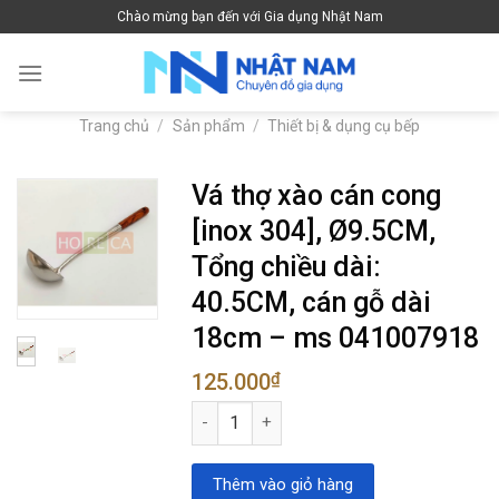
Skip
Chào mừng bạn đến với Gia dụng Nhật Nam
to
content
Trang chủ
/
Sản phẩm
/
Thiết bị & dụng cụ bếp
Vá thợ xào cán cong
[inox 304], Ø9.5CM,
Tổng chiều dài:
40.5CM, cán gỗ dài
18cm – ms 041007918
125.000
₫
Vá thợ xào cán cong [inox 304], Ø9.5CM,
Thêm vào giỏ hàng