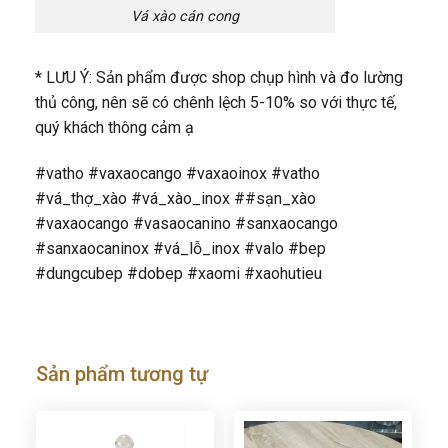
Vá xào cán cong
* LƯU Ý: Sản phẩm được shop chụp hình và đo lường
thủ công, nên sẽ có chênh lệch 5-10% so với thực tế,
quý khách thông cảm ạ
#vatho #vaxaocango #vaxaoinox #vatho
#vá_thợ_xào #vá_xào_inox ##sạn_xào
#vaxaocango #vasaocanino #sanxaocango
#sanxaocaninox #vá_lỗ_inox #valo #bep
#dungcubep #dobep #xaomi #xaohutieu
Sản phẩm tương tự