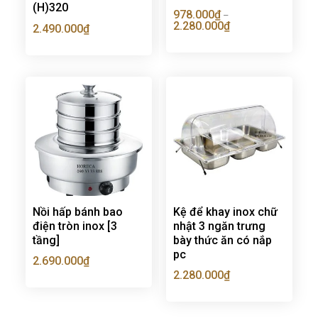
(H)320
978.000
₫
–
2.280.000
₫
2.490.000
₫
Nồi hấp bánh bao
Kệ để khay inox chữ
điện tròn inox [3
nhật 3 ngăn trưng
tầng]
bày thức ăn có nắp
pc
2.690.000
₫
2.280.000
₫